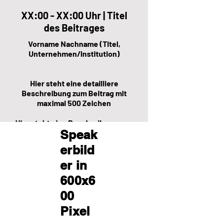
XX:00 - XX:00 Uhr | Titel
des Beitrages
Vorname Nachname (Titel,
Unternehmen/Institution)
Hier steht eine detailliere
Beschreibung zum Beitrag mit
maximal 500 Zeichen
Hier steht eine Beschreibung zum
Speak
Speaker mit maximal 500
Zeichen.
erbild
er in
600x6
00
Pixel