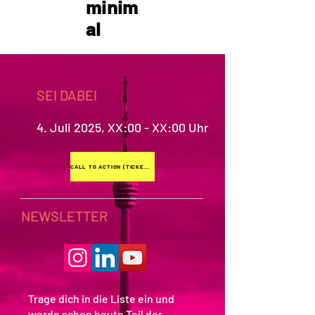
minim
al
SEI DABEI
4. Juli 2025, XX:00 - XX:00 Uhr
CALL TO ACTION (TICKET ODER BEWERBUNG)
NEWSLETTER
Trage dich in die Liste ein und
werde schon heute Teil der