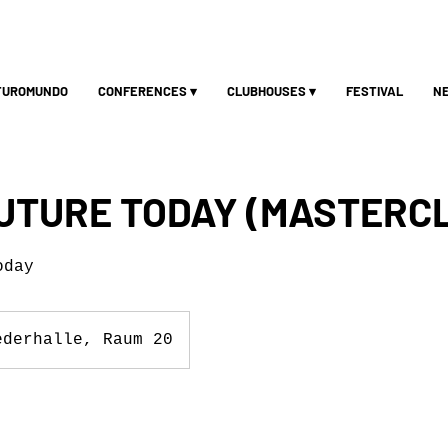
TUROMUNDO
CONFERENCES ▾
CLUBHOUSES ▾
FESTIVAL
N
UTURE TODAY (MASTERC
oday
ederhalle, Raum 20