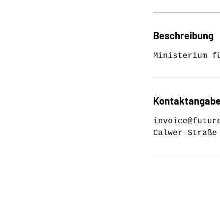
Beschreibung
Ministerium f
Kontaktangab
invoice@futur
Calwer Straße
ÜBER UNS