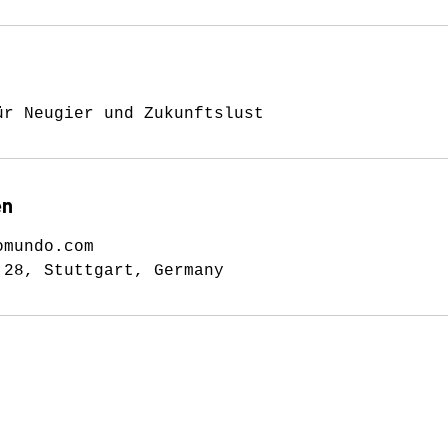
ür Neugier und Zukunftslust
en
omundo.com
 28, Stuttgart, Germany
PRESSE
KONTAKT
AGB