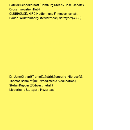
Patrick Scheckelhoff (Hamburg Kreativ Gesellschaft /
Cross Innovation Hub)
CLUBHOUSE, M F G Medien- und Filmgesellschaft
Baden-Württemberg
Literaturhaus, Stuttgart (3. OG)
15:20 - 16:00 Uhr
Skilling for Tomorrow –
Ausbildung zwischen
Menschen, Maschine &
Verantwortung
Dr. Jens Ottnad (Trumpf), Astrid Aupperle (Microsoft),
Thomas Schmidt (Helliwood media & education),
Stefan Küpper (Südwestmetall)
Liederhalle Stuttgart, Mozartsaal
16:15 - 16:45 Uhr
"KI in der Praxis" im
Innovation Truck live
erleben