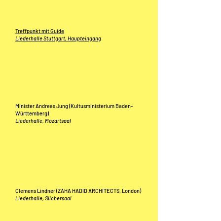
9:30 Uhr
Einlass und Ankommen
Treffpunkt mit Guide
Liederhalle Stuttgart, Haupteingang
10:00 - 10:30 Uhr
Opening Futuromundo
2026
Minister Andreas Jung (Kultusministerium Baden-
Württemberg)
Liederhalle, Mozartsaal
11:00 - 11:45 Uhr
Urbane Architektur im
Zeitalter der Simulation
Clemens Lindner (ZAHA HADID ARCHITECTS, London)
Liederhalle, Silchersaal