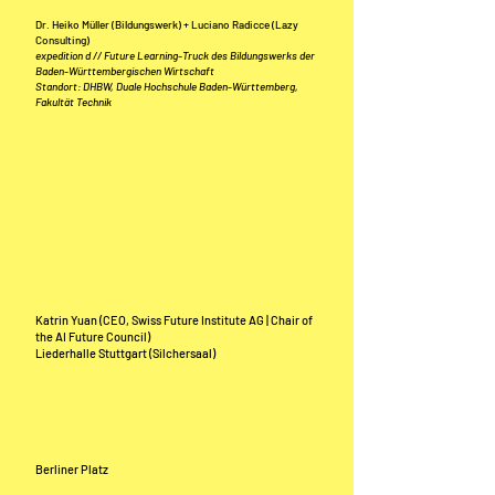
Dr. Heiko Müller (Bildungswerk) + Luciano Radicce (Lazy
Consulting)
expedition d // Future Learning-Truck des Bildungswerks der
Baden-Württembergischen Wirtschaft
Standort: DHBW, Duale Hochschule Baden-Württemberg,
Fakultät Technik
17:00 - 17:30 Uhr
The Great Urban
Singularity - What 2050
Looks Like When Asia
and Europe Collide
Katrin Yuan (CEO, Swiss Future Institute AG | Chair of
the AI Future Council)
Liederhalle Stuttgart (Silchersaal)
18:00 - 22:00 Uhr
Futuromundo Festival
Berliner Platz