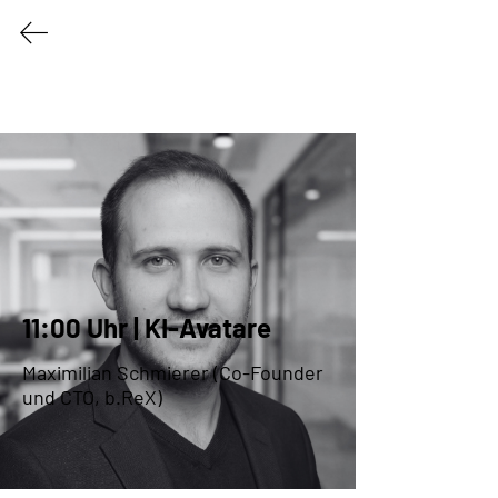
11:00 Uhr | KI-Avatare
Maximilian Schmierer (Co-Founder 
und CTO, b.ReX)
