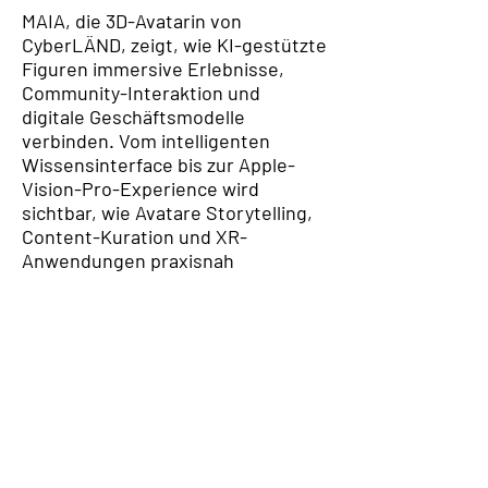
MAIA, die 3D-Avatarin von 
CyberLÄND, zeigt, wie KI-gestützte 
Figuren immersive Erlebnisse, 
Community-Interaktion und 
digitale Geschäftsmodelle 
Immersive Future
verbinden. Vom intelligenten 
Wissensinterface bis zur Apple-
Convention
Vision-Pro-Experience wird 
sichtbar, wie Avatare Storytelling, 
Content-Kuration und XR-
Haus der Wirtschaft
Anwendungen praxisnah 
verschmelzen. Die Masterclass 
macht erlebbar, wie aus 
Technologie narrative Räume 
entstehen und aus Avataren 
strategische Schnittstellen 
CONTENT PARTNER
zwischen Kreativwirtschaft und 
Industrie.

Speaker:
